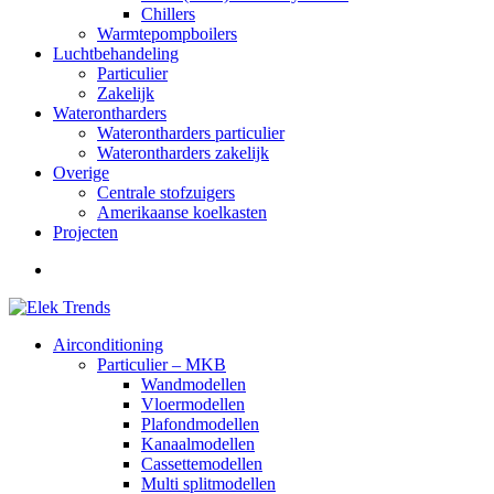
Chillers
Warmtepompboilers
Luchtbehandeling
Particulier
Zakelijk
Waterontharders
Waterontharders particulier
Waterontharders zakelijk
Overige
Centrale stofzuigers
Amerikaanse koelkasten
Projecten
Airconditioning
Particulier – MKB
Wandmodellen
Vloermodellen
Plafondmodellen
Kanaalmodellen
Cassettemodellen
Multi splitmodellen