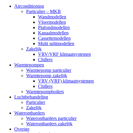
Airconditioning
Particulier – MKB
Wandmodellen
Vloermodellen
Plafondmodellen
Kanaalmodellen
Cassettemodellen
Multi splitmodellen
Zakelijk
VRV/VRF klimaatsystemen
Chillers
Warmtepompen
Warmtepomp particulier
Warmtepomp zakelijk
VRV (VRF) klimaatsystemen
Chillers
Warmtepompboilers
Luchtbehandeling
Particulier
Zakelijk
Waterontharders
Waterontharders particulier
Waterontharders zakelijk
Overige