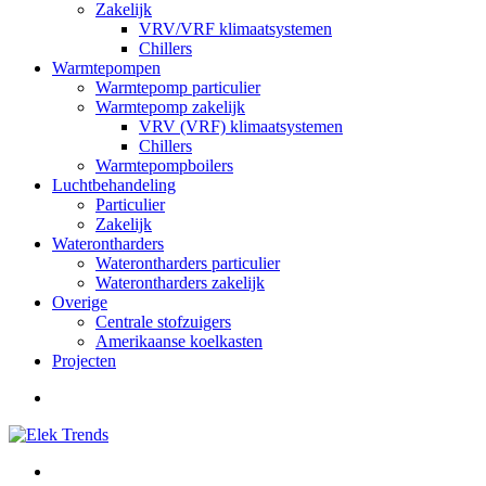
Zakelijk
VRV/VRF klimaatsystemen
Chillers
Warmtepompen
Warmtepomp particulier
Warmtepomp zakelijk
VRV (VRF) klimaatsystemen
Chillers
Warmtepompboilers
Luchtbehandeling
Particulier
Zakelijk
Waterontharders
Waterontharders particulier
Waterontharders zakelijk
Overige
Centrale stofzuigers
Amerikaanse koelkasten
Projecten