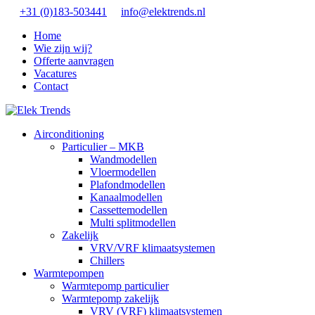
+31 (0)183-503441
info@elektrends.nl
Home
Wie zijn wij?
Offerte aanvragen
Vacatures
Contact
Airconditioning
Particulier – MKB
Wandmodellen
Vloermodellen
Plafondmodellen
Kanaalmodellen
Cassettemodellen
Multi splitmodellen
Zakelijk
VRV/VRF klimaatsystemen
Chillers
Warmtepompen
Warmtepomp particulier
Warmtepomp zakelijk
VRV (VRF) klimaatsystemen