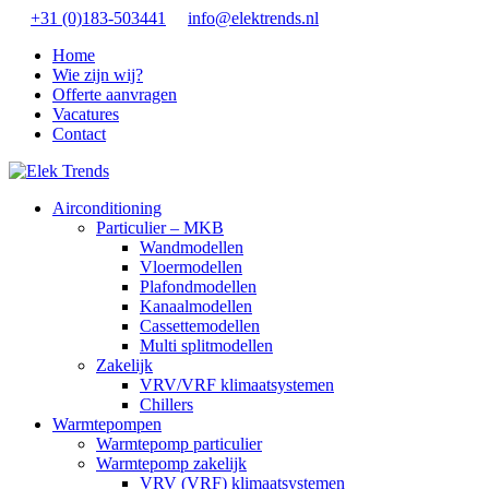
+31 (0)183-503441
info@elektrends.nl
Home
Wie zijn wij?
Offerte aanvragen
Vacatures
Contact
Airconditioning
Particulier – MKB
Wandmodellen
Vloermodellen
Plafondmodellen
Kanaalmodellen
Cassettemodellen
Multi splitmodellen
Zakelijk
VRV/VRF klimaatsystemen
Chillers
Warmtepompen
Warmtepomp particulier
Warmtepomp zakelijk
VRV (VRF) klimaatsystemen