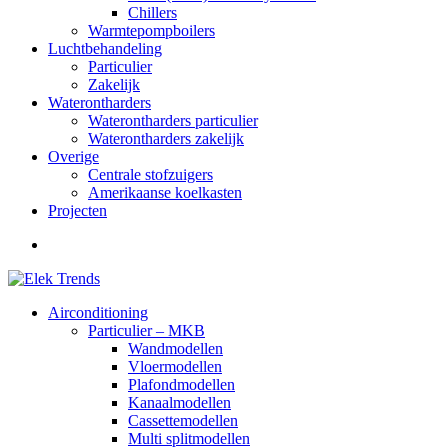
Chillers
Warmtepompboilers
Luchtbehandeling
Particulier
Zakelijk
Waterontharders
Waterontharders particulier
Waterontharders zakelijk
Overige
Centrale stofzuigers
Amerikaanse koelkasten
Projecten
Airconditioning
Particulier – MKB
Wandmodellen
Vloermodellen
Plafondmodellen
Kanaalmodellen
Cassettemodellen
Multi splitmodellen