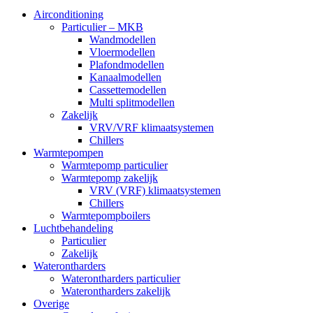
Airconditioning
Particulier – MKB
Wandmodellen
Vloermodellen
Plafondmodellen
Kanaalmodellen
Cassettemodellen
Multi splitmodellen
Zakelijk
VRV/VRF klimaatsystemen
Chillers
Warmtepompen
Warmtepomp particulier
Warmtepomp zakelijk
VRV (VRF) klimaatsystemen
Chillers
Warmtepompboilers
Luchtbehandeling
Particulier
Zakelijk
Waterontharders
Waterontharders particulier
Waterontharders zakelijk
Overige