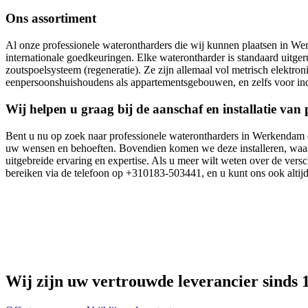
Ons assortiment
Al onze professionele waterontharders die wij kunnen plaatsen in We
internationale goedkeuringen. Elke waterontharder is standaard uitg
zoutspoelsysteem (regeneratie). Ze zijn allemaal vol metrisch elektr
eenpersoonshuishoudens als appartementsgebouwen, en zelfs voor ind
Wij helpen u graag bij de aanschaf en installatie va
Bent u nu op zoek naar professionele waterontharders in Werkendam en
uw wensen en behoeften. Bovendien komen we deze installeren, waarb
uitgebreide ervaring en expertise. Als u meer wilt weten over de versc
bereiken via de telefoon op +310183-503441, en u kunt ons ook altijd 
Wij zijn uw vertrouwde leverancier sinds 