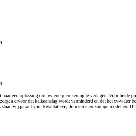
m
m
ent naar een oplossing om uw energierekening te verlagen. Voor beide p
rgen ervoor dat kalkaanslag wordt verminderd en dat het cv-water bet
s staan wij garant voor kwalitatieve, duurzame en zuinige modellen. Di