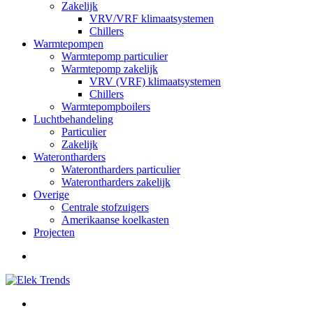
Zakelijk
VRV/VRF klimaatsystemen
Chillers
Warmtepompen
Warmtepomp particulier
Warmtepomp zakelijk
VRV (VRF) klimaatsystemen
Chillers
Warmtepompboilers
Luchtbehandeling
Particulier
Zakelijk
Waterontharders
Waterontharders particulier
Waterontharders zakelijk
Overige
Centrale stofzuigers
Amerikaanse koelkasten
Projecten