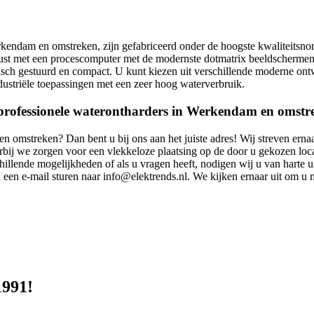
rkendam en omstreken, zijn gefabriceerd onder de hoogste kwaliteitsno
erust met een procescomputer met de modernste dotmatrix beeldschermen
onisch gestuurd en compact. U kunt kiezen uit verschillende moderne on
ustriële toepassingen met een zeer hoog waterverbruik.
n professionele waterontharders in Werkendam en omstr
 omstreken? Dan bent u bij ons aan het juiste adres! Wij streven ernaa
ij we zorgen voor een vlekkeloze plaatsing op de door u gekozen loca
hillende mogelijkheden of als u vragen heeft, nodigen wij u van harte ui
een e-mail sturen naar info@elektrends.nl. We kijken ernaar uit om u m
1991!