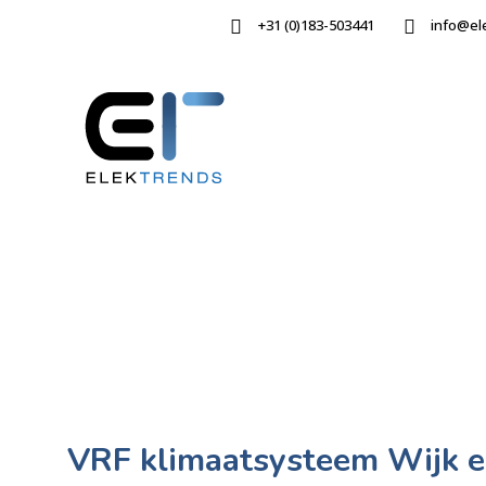
+31 (0)183-503441
info@el
VRF klimaatsysteem Wijk 