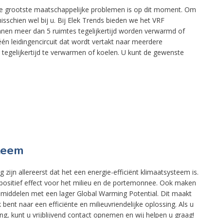
e grootste maatschappelijke problemen is op dit moment. Om
isschien wel bij u. Bij Elek Trends bieden we het VRF
nnen meer dan 5 ruimtes tegelijkertijd worden verwarmd of
én leidingencircuit dat wordt vertakt naar meerdere
tegelijkertijd te verwarmen of koelen. U kunt de gewenste
teem
zijn allereerst dat het een energie-efficiënt klimaatsysteem is.
n positief effect voor het milieu en de portemonnee. Ook maken
demiddelen met een lager Global Warming Potential. Dit maakt
ent naar een efficiënte en milieuvriendelijke oplossing. Als u
ing, kunt u vrijblijvend contact opnemen en wij helpen u graag!