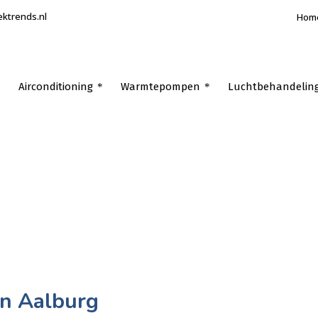
ektrends.nl
Hom
Airconditioning
Warmtepompen
Luchtbehandelin
en Aalburg