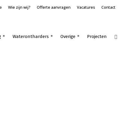
e
Wie zijn wij?
Offerte aanvragen
Vacatures
Contact
g
Waterontharders
Overige
Projecten
Home
»
VRF klimaatsysteem Wijk en Aalburg