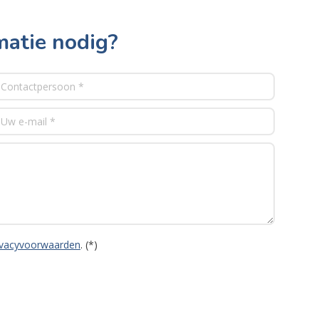
matie nodig?
ivacyvoorwaarden
. (*)