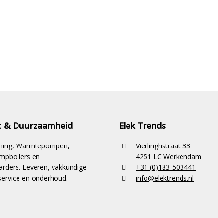
it & Duurzaamheid
Elek Trends
ioning, Warmtepompen,
Vierlinghstraat 33
pboilers en
4251 LC Werkendam
rders. Leveren, vakkundige
+31 (0)183-503441
ervice en onderhoud.
info@elektrends.nl