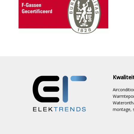
Kwalite
Aircondit
Warmtepom
Waterontha
montage, s