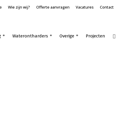
e
Wie zijn wij?
Offerte aanvragen
Vacatures
Contact
g
Waterontharders
Overige
Projecten
Home
»
VRV installateur Meerkerk