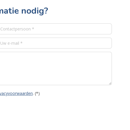
matie nodig?
ivacyvoorwaarden
. (*)