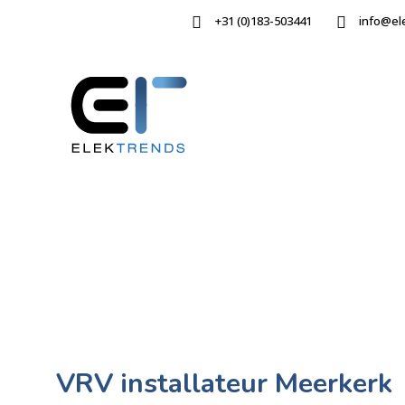
+31 (0)183-503441
info@el
VRV installateur Meerkerk