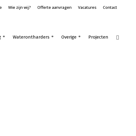
e
Wie zijn wij?
Offerte aanvragen
Vacatures
Contact
g
Waterontharders
Overige
Projecten
Home
»
Waterontharder kopen Nieuwendijk