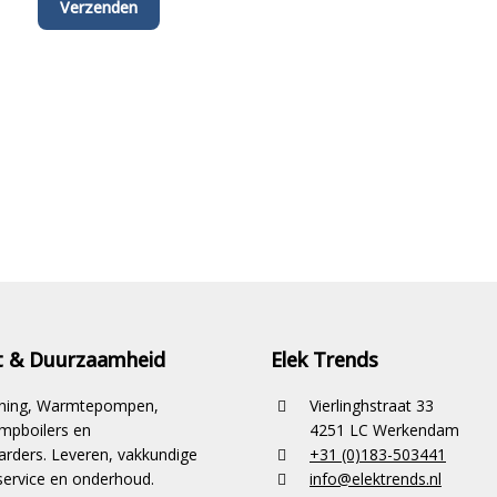
it & Duurzaamheid
Elek Trends
ioning, Warmtepompen,
Vierlinghstraat 33
pboilers en
4251 LC Werkendam
rders. Leveren, vakkundige
+31 (0)183-503441
ervice en onderhoud.
info@elektrends.nl