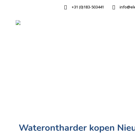
+31 (0)183-503441
info@el
Waterontharder kopen Nie