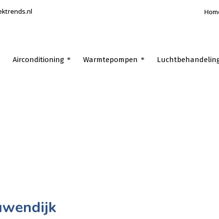
ektrends.nl
Hom
Airconditioning
Warmtepompen
Luchtbehandelin
uwendijk