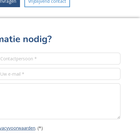
anvragen
Vrijblijvend contact
matie nodig?
ivacyvoorwaarden
. (*)