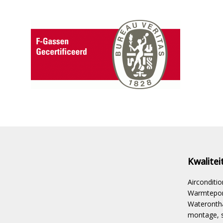
Kwalite
Aircondit
Warmtepom
Waterontha
montage, s