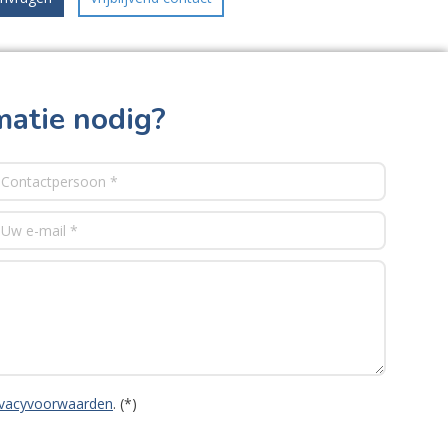
matie nodig?
ivacyvoorwaarden
. (*)