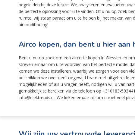
begeleiden bij deze keuze. We analyseren en evalueren uw
de perfecte oplossing voor u te vinden. Of u nu op zoek ben
ruimte, wij staan paraat om u te helpen bij het maken van d
airconditioning!
Airco kopen, dan bent u hier aan h
Bent u nu op zoek om een airco te kopen in Giessen en omli
streven ernaar om u te voorzien van het perfecte model d
komen we deze installeren, waarbij we zorgen voor een vlek
beschikken we over een toegewijd team met uitgebreide erva
mogelijkheden of als u vragen heeft, nodigen wij u van harte 
gemakkelijk te bereiken via de telefoon op +310183-503441,
info@elektrends.nl. We kijken ernaar uit om u met veel plezi
Wij zijn uw vertrouwde leveranci