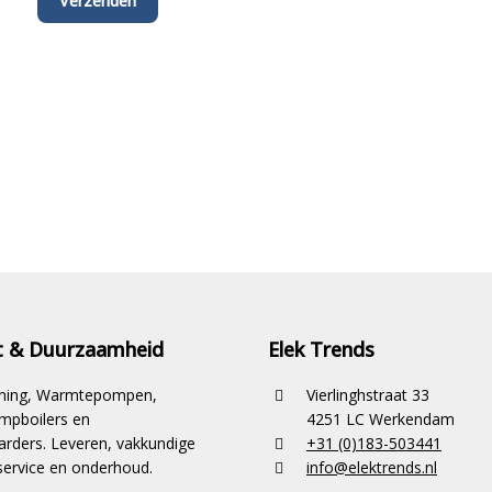
it & Duurzaamheid
Elek Trends
ioning, Warmtepompen,
Vierlinghstraat 33
pboilers en
4251 LC Werkendam
rders. Leveren, vakkundige
+31 (0)183-503441
ervice en onderhoud.
info@elektrends.nl