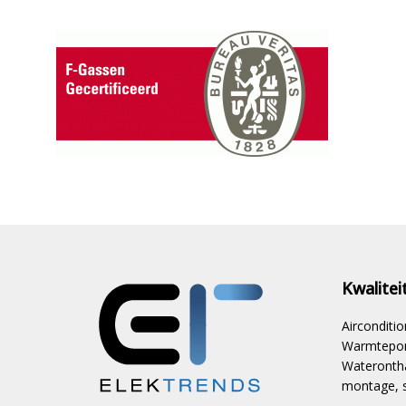
Kwalite
Aircondit
Warmtepom
Waterontha
montage, s