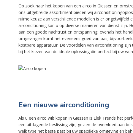
Op zoek naar het kopen van een airco in Giessen en omstrek
ons uitgebreide assortiment bieden wij airconditioningoploss
ruime keuze aan verschillende modellen is er ongetwijfeld e
airconditioning kan u op diverse manieren van dienst zijn. He
aan een goede nachtrust en ontspanning, evenals het handh
omgevingen komt het eveneens goed van pas, bijvoorbeeld
kostbare apparatuur. De voordelen van airconditioning zijn t
bij het kiezen van de ideale oplossing die perfect bij uw we
Een nieuwe airconditioning
Als u een airco wilt kopen in Giessen is Elek Trends het perf
een uitdagende beslissing zijn, gezien de overvloed aan bes
welk type het beste past bij uw specifieke omgeving en be