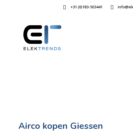
+31 (0)183-503441
info@el
Airco kopen Giessen