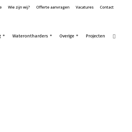
e
Wie zijn wij?
Offerte aanvragen
Vacatures
Contact
g
Waterontharders
Overige
Projecten
Home
»
Airco kopen Giessen