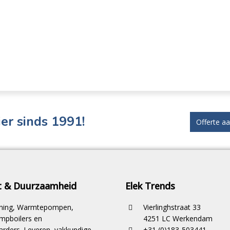
er sinds 1991!
Offerte a
it & Duurzaamheid
Elek Trends
ioning, Warmtepompen,
Vierlinghstraat 33
pboilers en
4251 LC Werkendam
rders. Leveren, vakkundige
+31 (0)183-503441