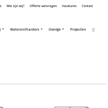
e
Wie zijn wij?
Offerte aanvragen
Vacatures
Contact
g
Waterontharders
Overige
Projecten
Home
»
Warmtepomp zakelijk
»
Chillers