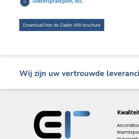
Dokterspraktijken, etc.
Download hier de Daikin VRV brochure
Wij zijn uw vertrouwde leveranci
Kwalite
Aircondit
Warmtepom
Waterontha