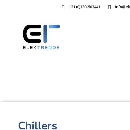
+31 (0)183-503441
info@el
Chillers