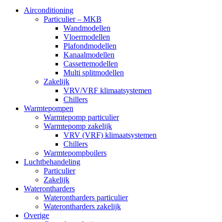
Airconditioning
Particulier – MKB
Wandmodellen
Vloermodellen
Plafondmodellen
Kanaalmodellen
Cassettemodellen
Multi splitmodellen
Zakelijk
VRV/VRF klimaatsystemen
Chillers
Warmtepompen
Warmtepomp particulier
Warmtepomp zakelijk
VRV (VRF) klimaatsystemen
Chillers
Warmtepompboilers
Luchtbehandeling
Particulier
Zakelijk
Waterontharders
Waterontharders particulier
Waterontharders zakelijk
Overige