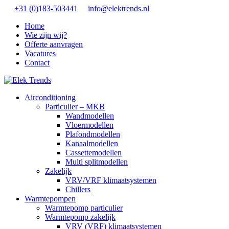
+31 (0)183-503441
info@elektrends.nl
Home
Wie zijn wij?
Offerte aanvragen
Vacatures
Contact
Airconditioning
Particulier – MKB
Wandmodellen
Vloermodellen
Plafondmodellen
Kanaalmodellen
Cassettemodellen
Multi splitmodellen
Zakelijk
VRV/VRF klimaatsystemen
Chillers
Warmtepompen
Warmtepomp particulier
Warmtepomp zakelijk
VRV (VRF) klimaatsystemen