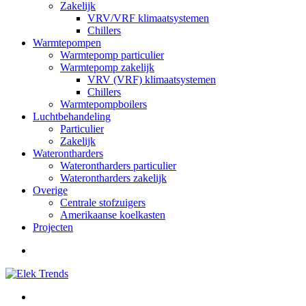
Zakelijk
VRV/VRF klimaatsystemen
Chillers
Warmtepompen
Warmtepomp particulier
Warmtepomp zakelijk
VRV (VRF) klimaatsystemen
Chillers
Warmtepompboilers
Luchtbehandeling
Particulier
Zakelijk
Waterontharders
Waterontharders particulier
Waterontharders zakelijk
Overige
Centrale stofzuigers
Amerikaanse koelkasten
Projecten