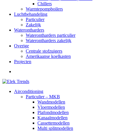
Chillers
Warmtepompboilers
Luchtbehandeling
Particulier
Zakelijk
Waterontharders
Waterontharders particulier
Waterontharders zakelijk
Overige
Centrale stofzuigers
Amerikaanse koelkasten
Projecten
Airconditioning
Particulier – MKB
Wandmodellen
Vloermodellen
Plafondmodellen
Kanaalmodellen
Cassettemodellen
Multi splitmodellen