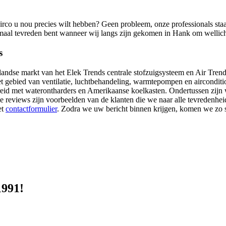
airco u nou precies wilt hebben? Geen probleem, onze professionals staa
l tevreden bent wanneer wij langs zijn gekomen in Hank om wellicht ee
s
landse markt van het Elek Trends centrale stofzuigsysteem en Air Trend
t gebied van ventilatie, luchtbehandeling, warmtepompen en airconditi
reid met waterontharders en Amerikaanse koelkasten. Ondertussen zijn 
e reviews zijn voorbeelden van de klanten die we naar alle tevredenhei
et
contactformulier
. Zodra we uw bericht binnen krijgen, komen we zo sn
1991!