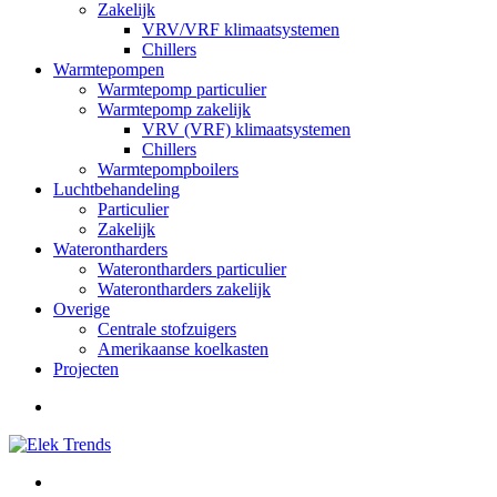
Zakelijk
VRV/VRF klimaatsystemen
Chillers
Warmtepompen
Warmtepomp particulier
Warmtepomp zakelijk
VRV (VRF) klimaatsystemen
Chillers
Warmtepompboilers
Luchtbehandeling
Particulier
Zakelijk
Waterontharders
Waterontharders particulier
Waterontharders zakelijk
Overige
Centrale stofzuigers
Amerikaanse koelkasten
Projecten