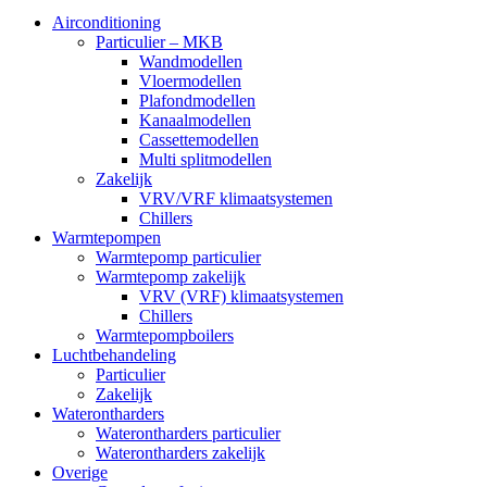
Airconditioning
Particulier – MKB
Wandmodellen
Vloermodellen
Plafondmodellen
Kanaalmodellen
Cassettemodellen
Multi splitmodellen
Zakelijk
VRV/VRF klimaatsystemen
Chillers
Warmtepompen
Warmtepomp particulier
Warmtepomp zakelijk
VRV (VRF) klimaatsystemen
Chillers
Warmtepompboilers
Luchtbehandeling
Particulier
Zakelijk
Waterontharders
Waterontharders particulier
Waterontharders zakelijk
Overige