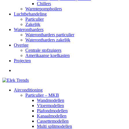
Chillers
Warmtepompboilers
Luchtbehandeling
Particulier
Zakelijk
Waterontharders
Waterontharders particulier
Waterontharders zakelijk
Overige
Centrale stofzuigers
Amerikaanse koelkasten
Projecten
Airconditioning
Particulier – MKB
Wandmodellen
Vloermodellen
Plafondmodellen
Kanaalmodellen
Cassettemodellen
Multi splitmodellen