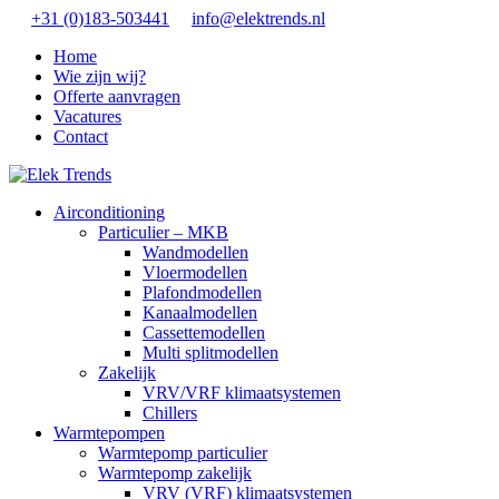
+31 (0)183-503441
info@elektrends.nl
Home
Wie zijn wij?
Offerte aanvragen
Vacatures
Contact
Airconditioning
Particulier – MKB
Wandmodellen
Vloermodellen
Plafondmodellen
Kanaalmodellen
Cassettemodellen
Multi splitmodellen
Zakelijk
VRV/VRF klimaatsystemen
Chillers
Warmtepompen
Warmtepomp particulier
Warmtepomp zakelijk
VRV (VRF) klimaatsystemen