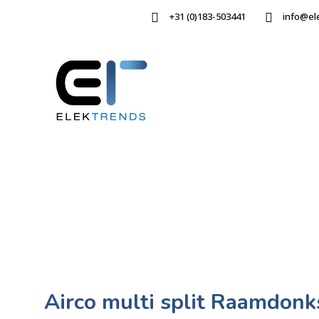
+31 (0)183-503441
info@el
Airco multi split Raamdonk