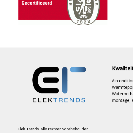
Kwalite
Aircondit
Warmtepom
Waterontha
montage, s
Elek Trends
. Alle rechten voorbehouden.