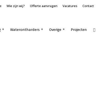
e
Wie zijn wij?
Offerte aanvragen
Vacatures
Contact
g
Waterontharders
Overige
Projecten
Home
»
Airco multi split Raamdonksveer