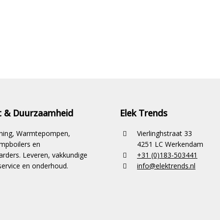
it & Duurzaamheid
Elek Trends
ioning, Warmtepompen,
Vierlinghstraat 33
pboilers en
4251 LC Werkendam
rders. Leveren, vakkundige
+31 (0)183-503441
ervice en onderhoud.
info@elektrends.nl