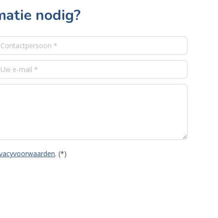
matie nodig?
ivacyvoorwaarden
. (*)