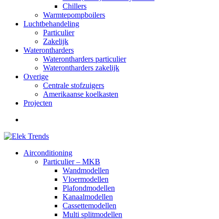
Chillers
Warmtepompboilers
Luchtbehandeling
Particulier
Zakelijk
Waterontharders
Waterontharders particulier
Waterontharders zakelijk
Overige
Centrale stofzuigers
Amerikaanse koelkasten
Projecten
Airconditioning
Particulier – MKB
Wandmodellen
Vloermodellen
Plafondmodellen
Kanaalmodellen
Cassettemodellen
Multi splitmodellen