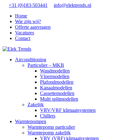
+31 (0)183-503441
info@elektrends.nl
Home
Wie zijn wij?
Offerte aanvragen
Vacatures
Contact
Airconditioning
Particulier – MKB
Wandmodellen
Vloermodellen
Plafondmodellen
Kanaalmodellen
Cassettemodellen
Multi splitmodellen
Zakelijk
VRV/VRF klimaatsystemen
Chillers
Warmtepompen
Warmtepomp particulier
Warmtepomp zakelijk
VRV (VRF) klimaatsystemen