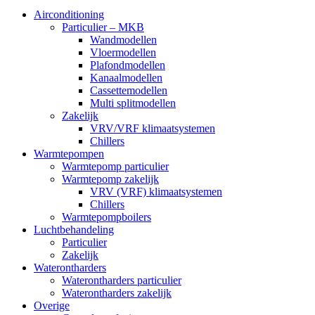
Airconditioning
Particulier – MKB
Wandmodellen
Vloermodellen
Plafondmodellen
Kanaalmodellen
Cassettemodellen
Multi splitmodellen
Zakelijk
VRV/VRF klimaatsystemen
Chillers
Warmtepompen
Warmtepomp particulier
Warmtepomp zakelijk
VRV (VRF) klimaatsystemen
Chillers
Warmtepompboilers
Luchtbehandeling
Particulier
Zakelijk
Waterontharders
Waterontharders particulier
Waterontharders zakelijk
Overige