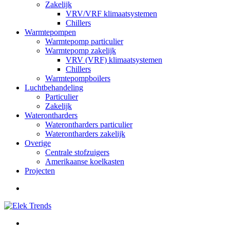
Zakelijk
VRV/VRF klimaatsystemen
Chillers
Warmtepompen
Warmtepomp particulier
Warmtepomp zakelijk
VRV (VRF) klimaatsystemen
Chillers
Warmtepompboilers
Luchtbehandeling
Particulier
Zakelijk
Waterontharders
Waterontharders particulier
Waterontharders zakelijk
Overige
Centrale stofzuigers
Amerikaanse koelkasten
Projecten