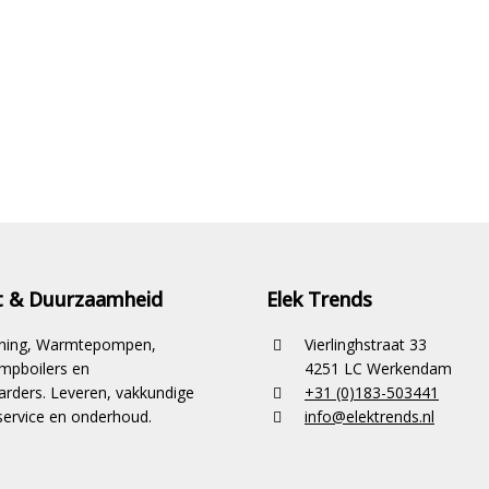
it & Duurzaamheid
Elek Trends
ioning, Warmtepompen,
Vierlinghstraat 33
pboilers en
4251 LC Werkendam
rders. Leveren, vakkundige
+31 (0)183-503441
ervice en onderhoud.
info@elektrends.nl