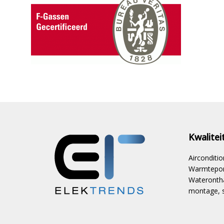
Kwalite
Aircondit
Warmtepom
Waterontha
montage, s