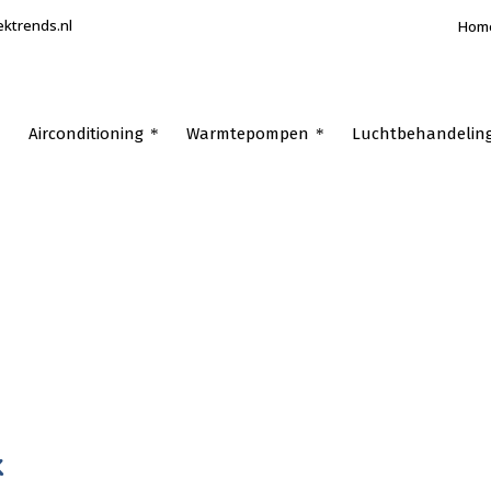
ektrends.nl
Hom
Airconditioning
Warmtepompen
Luchtbehandelin
k