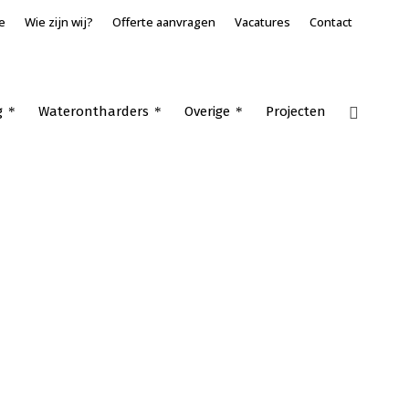
e
Wie zijn wij?
Offerte aanvragen
Vacatures
Contact
g
Waterontharders
Overige
Projecten
Home
»
Airco split unit Nieuwendijk