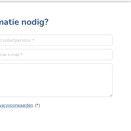
matie nodig?
ivacyvoorwaarden
. (*)