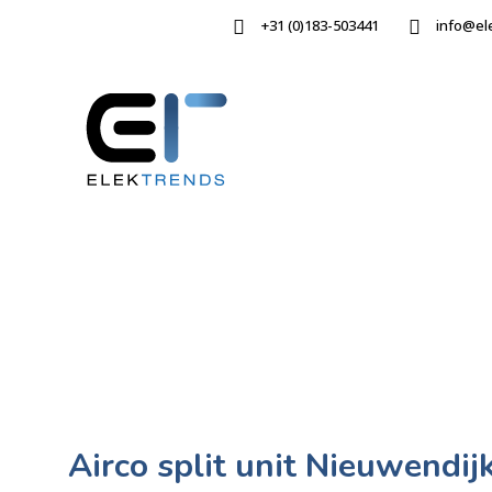
+31 (0)183-503441
info@el
Airco split unit Nieuwendij