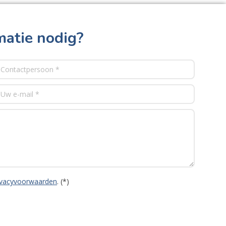
matie nodig?
ivacyvoorwaarden
. (*)