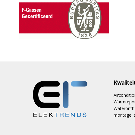
Kwalite
Aircondit
Warmtepom
Waterontha
montage, s