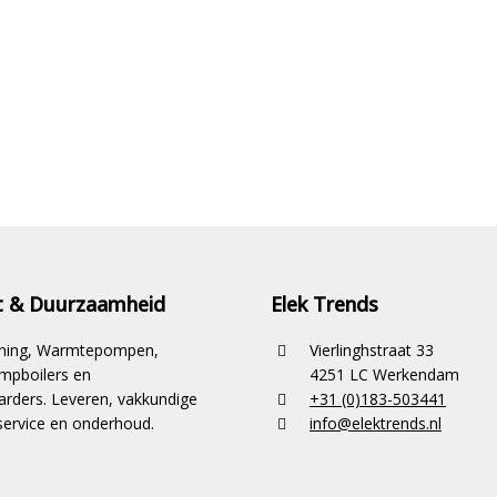
it & Duurzaamheid
Elek Trends
ioning, Warmtepompen,
Vierlinghstraat 33
pboilers en
4251 LC Werkendam
rders. Leveren, vakkundige
+31 (0)183-503441
ervice en onderhoud.
info@elektrends.nl