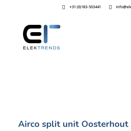
+31 (0)183-503441
info@el
Airco split unit Oosterhout