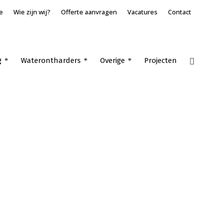
e
Wie zijn wij?
Offerte aanvragen
Vacatures
Contact
g
Waterontharders
Overige
Projecten
Home
»
Airco split unit Oosterhout