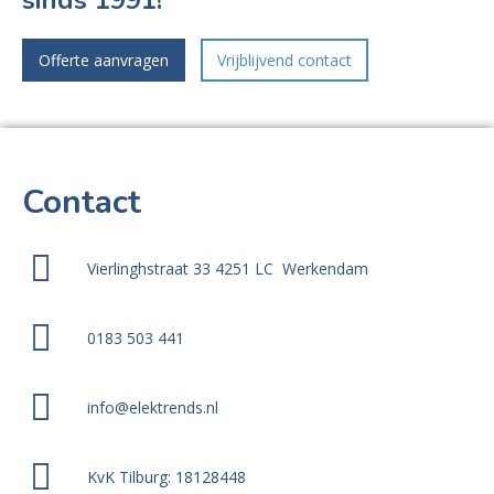
sinds 1991!
Offerte aanvragen
Vrijblijvend contact
Contact
Vierlinghstraat 33 4251 LC Werkendam
0183 503 441
info@elektrends.nl
KvK Tilburg: 18128448