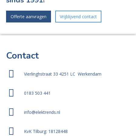
sinds 1991!
Offerte aanvragen
Vrijblijvend contact
Contact
Vierlinghstraat 33 4251 LC Werkendam
0183 503 441
info@elektrends.nl
KvK Tilburg: 18128448