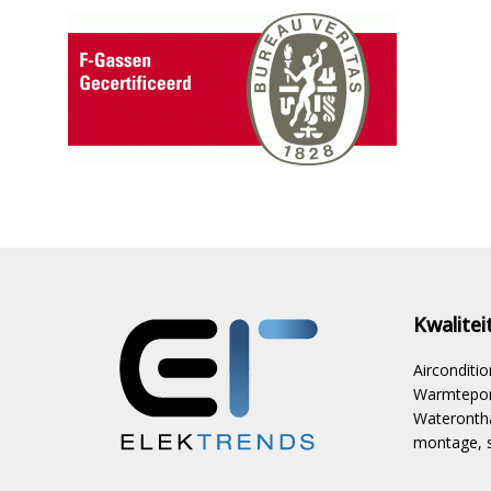
Kwalite
Aircondit
Warmtepom
Waterontha
montage, s