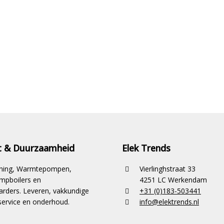
it & Duurzaamheid
Elek Trends
ioning, Warmtepompen,
Vierlinghstraat 33
pboilers en
4251 LC Werkendam
rders. Leveren, vakkundige
+31 (0)183-503441
ervice en onderhoud.
info@elektrends.nl