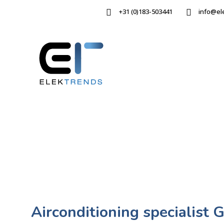
+31 (0)183-503441
info@el
Airconditioning specialist 