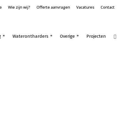
e
Wie zijn wij?
Offerte aanvragen
Vacatures
Contact
g
Waterontharders
Overige
Projecten
Home
»
Airconditioning specialist Giessenburg