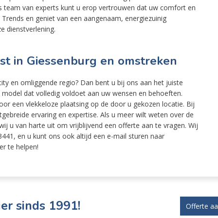
ns team van experts kunt u erop vertrouwen dat uw comfort en
ek Trends en geniet van een aangenaam, energiezuinig
e dienstverlening.
alist in Giessenburg en omstreken
city en omliggende regio? Dan bent u bij ons aan het juiste
te model dat volledig voldoet aan uw wensen en behoeften.
or een vlekkeloze plaatsing op de door u gekozen locatie. Bij
ebreide ervaring en expertise. Als u meer wilt weten over de
ij u van harte uit om vrijblijvend een offerte aan te vragen. Wij
441, en u kunt ons ook altijd een e-mail sturen naar
er te helpen!
er sinds 1991!
Offerte a