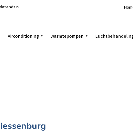
ektrends.nl
Hom
Airconditioning
Warmtepompen
Luchtbehandelin
Giessenburg