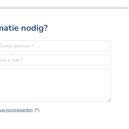
matie nodig?
ivacyvoorwaarden
. (*)