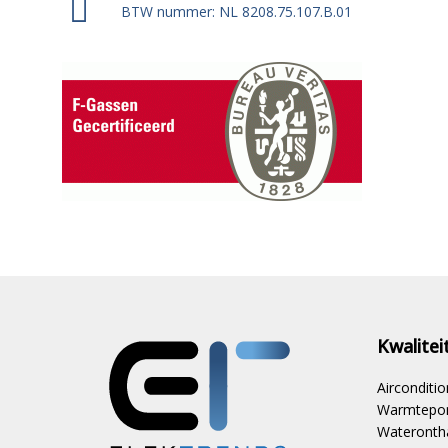
BTW nummer: NL 8208.75.107.B.01
Kwalite
Aircondit
Warmtepom
Waterontha