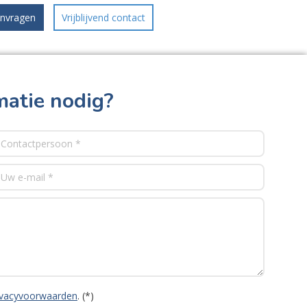
anvragen
Vrijblijvend contact
matie nodig?
ivacyvoorwaarden
. (*)