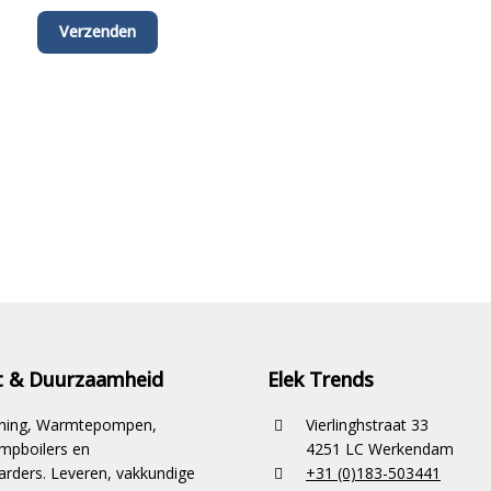
it & Duurzaamheid
Elek Trends
ioning, Warmtepompen,
Vierlinghstraat 33
pboilers en
4251 LC Werkendam
rders. Leveren, vakkundige
+31 (0)183-503441