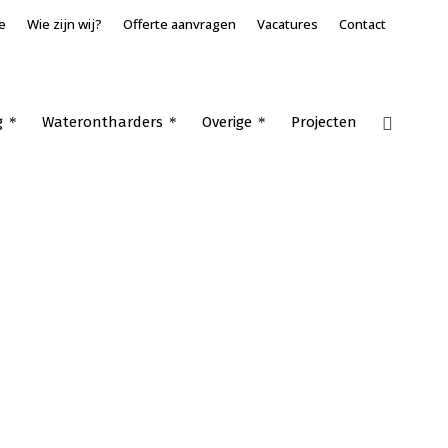
e
Wie zijn wij?
Offerte aanvragen
Vacatures
Contact
g
Waterontharders
Overige
Projecten
Home
»
Airconditioning voor bedrijven Wijk en Aalburg