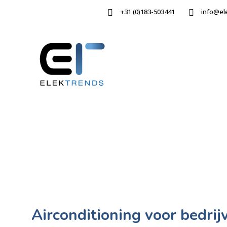
+31 (0)183-503441
info@el
Airconditioning voor bedri