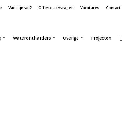
e
Wie zijn wij?
Offerte aanvragen
Vacatures
Contact
g
Waterontharders
Overige
Projecten
Home
»
Airconditioning voor utiliteit Sleeuwijk