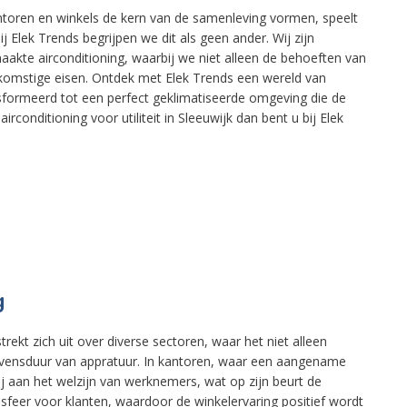
kantoren en winkels de kern van de samenleving vormen, speelt
j Elek Trends begrijpen we dit als geen ander. Wij zijn
aakte airconditioning, waarbij we niet alleen de behoeften van
ekomstige eisen. Ontdek met Elek Trends een wereld van
nsformeerd tot een perfect geklimatiseerde omgeving die de
irconditioning voor utiliteit in Sleeuwijk dan bent u bij Elek
g
trekt zich uit over diverse sectoren, waar het niet alleen
levensduur van appratuur. In kantoren, waar een aangename
ij aan het welzijn van werknemers, wat op zijn beurt de
je sfeer voor klanten, waardoor de winkelervaring positief wordt