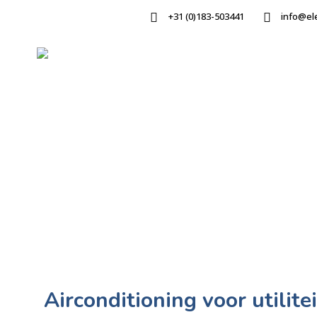
+31 (0)183-503441
info@el
Airconditioning voor utilite