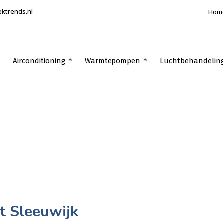
ektrends.nl
Hom
Airconditioning
Warmtepompen
Luchtbehandelin
it Sleeuwijk