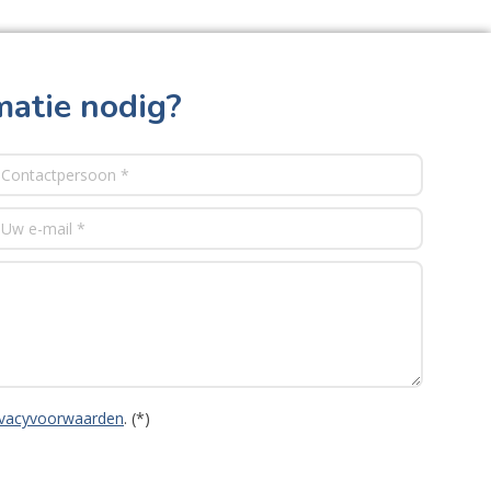
matie nodig?
ivacyvoorwaarden
. (*)