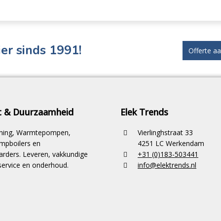
er sinds 1991!
Offerte a
it & Duurzaamheid
Elek Trends
ioning, Warmtepompen,
Vierlinghstraat 33
pboilers en
4251 LC Werkendam
rders. Leveren, vakkundige
+31 (0)183-503441
ervice en onderhoud.
info@elektrends.nl