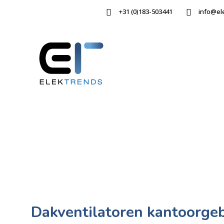
+31 (0)183-503441
info@el
Dakventilatoren kantoorg