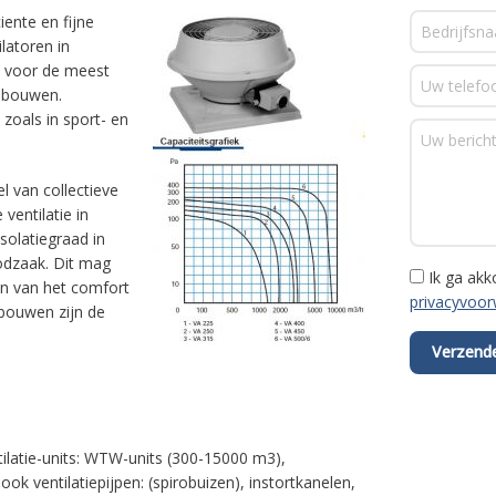
iente en fijne
latoren in
t voor de meest
gebouwen.
zoals in sport- en
 van collectieve
ventilatie in
solatiegraad in
odzaak. Dit mag
Ik ga ak
an van het comfort
privacyvoo
bouwen zijn de
tilatie-units: WTW-units (300-15000 m3),
ook ventilatiepijpen: (spirobuizen), instortkanelen,