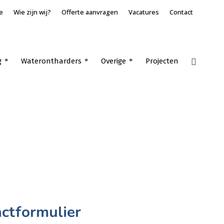
e
Wie zijn wij?
Offerte aanvragen
Vacatures
Contact
g
Waterontharders
Overige
Projecten
Home
»
Dakventilatoren kantoorgebouwen
ctformulier