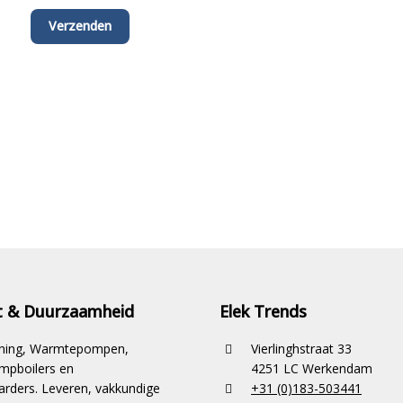
it & Duurzaamheid
Elek Trends
ioning, Warmtepompen,
Vierlinghstraat 33
pboilers en
4251 LC Werkendam
rders. Leveren, vakkundige
+31 (0)183-503441