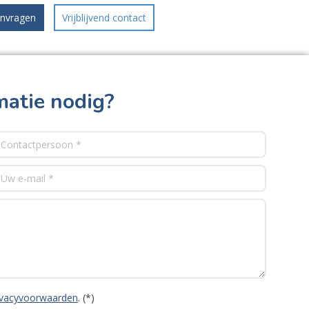
anvragen
Vrijblijvend contact
matie nodig?
ivacyvoorwaarden
. (*)