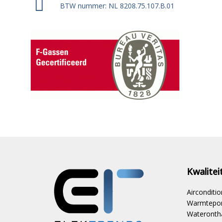
BTW nummer: NL 8208.75.107.B.01
Kwalite
Aircondit
Warmtepom
Waterontha