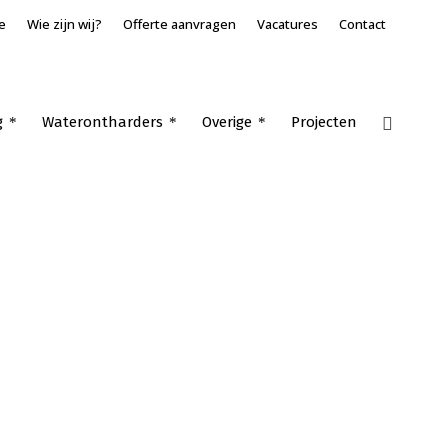
e
Wie zijn wij?
Offerte aanvragen
Vacatures
Contact
g
Waterontharders
Overige
Projecten
Home
»
Industriële airconditioning Nieuwendijk