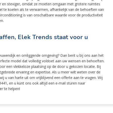
iger en steviger, omdat ze moeten omgaan met grotere ruimtes
l te koelen als te verwarmen, afhankelijk van de behoeften van
onditioning is van onschatbare waarde voor de productiviteit
en.
affen, Elek Trends staat voor u
Nieuwendijk en omliggende omgeving? Dan bent u bij ons aan het
perfecte model dat volledig voldoet aan uw wensen en behoeften.
or een vlekkeloze plaatsing op de door u gekozen locatie. Bij
ebreide ervaring en expertise. Als u meer wilt weten over de
ij u van harte uit om vrijblijvend een offerte aan te vragen. Wij
441, en u kunt ons ook altijd een e-mail sturen naar
er te helpen!