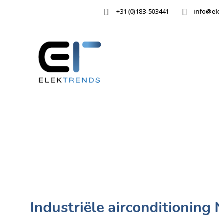
+31 (0)183-503441
info@el
Industriële airconditioning