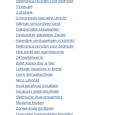
Elektronica recyclen voor bedrijven
TV beugel
2 zitsbank
Schoorsteen specialist Utrecht
Vakman schoorsteen Genk
Dakspecialist Leeuwarden
Deskundige dakdekker Zwolle
meerdere verstoppingen in kortrijk?
Elektronica recyclen voor bedrijven
Hoe werkt een warmtepomp
247vvebeheer.nl
Bidet kopen doe je hier
Lekkage opsporen in Breda
Lemij Klimaattechniek
Airco Lelystad
Rookgasafvoer installatie
Vacatures elektrotechniek
Elektrische vloerverwarming
Moderne keuken
Zonwerende gordijnen
Duurzame tuinmeubelen bestellen