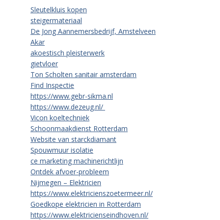
Sleutelkluis kopen
steigermateriaal
De Jong Aannemersbedrijf, Amstelveen
Akar
akoestisch pleisterwerk
gietvloer
Ton Scholten sanitair amsterdam
Find Inspectie
https://www.gebr-sikma.nl
https://www.dezeug.nl/
Vicon koeltechniek
Schoonmaakdienst Rotterdam
Website van starckdiamant
Spouwmuur isolatie
ce marketing machinerichtlijn
Ontdek afvoer-probleem
Nijmegen – Elektricien
https://www.elektricienszoetermeer.nl/
Goedkope elektricien in Rotterdam
https://www.elektricienseindhoven.nl/