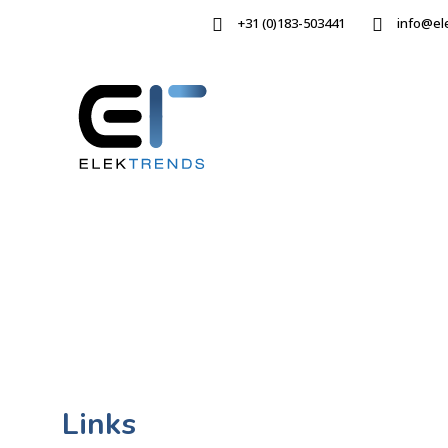
+31 (0)183-503441
info@el
Links