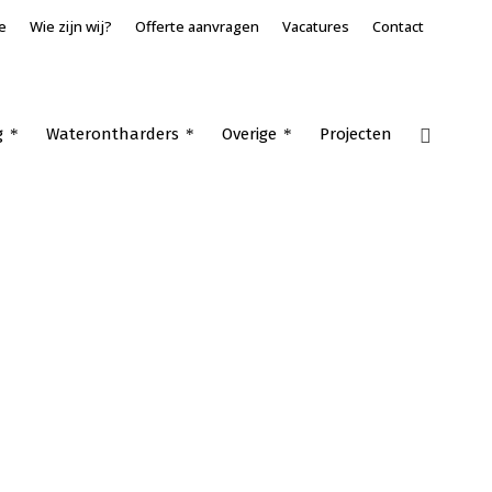
e
Wie zijn wij?
Offerte aanvragen
Vacatures
Contact
g
Waterontharders
Overige
Projecten
Home
»
Links