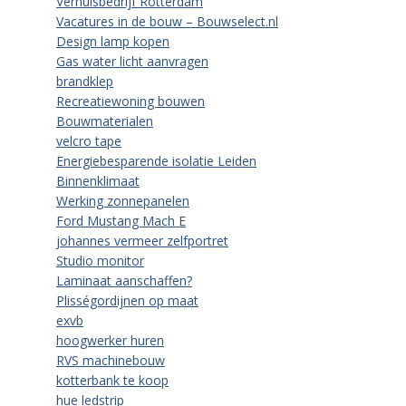
Verhuisbedrijf Rotterdam
Vacatures in de bouw – Bouwselect.nl
Design lamp kopen
Gas water licht aanvragen
brandklep
Recreatiewoning bouwen
Bouwmaterialen
velcro tape
Energiebesparende isolatie Leiden
Binnenklimaat
Werking zonnepanelen
Ford Mustang Mach E
johannes vermeer zelfportret
Studio monitor
Laminaat aanschaffen?
Plisségordijnen op maat
exvb
hoogwerker huren
RVS machinebouw
kotterbank te koop
hue ledstrip