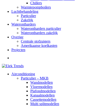
Chillers
Warmtepompboilers
Luchtbehandeling
Particulier
Zakelijk
Waterontharders
Waterontharders particulier
Waterontharders zakelijk
Overige
Centrale stofzuigers
Amerikaanse koelkasten
Projecten
Airconditioning
Particulier – MKB
Wandmodellen
Vloermodellen
Plafondmodellen
Kanaalmodellen
Cassettemodellen
Multi splitmodellen