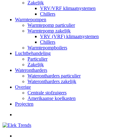
Zakelijk
VRV/VRF klimaatsystemen
Chillers
Warmtepompen
Warmtepomp particulier
Warmtepomp zakelijk
VRV (VRF) klimaatsystemen
Chillers
Warmtepompboilers
Luchtbehandeling
Particulier
Zakelijk
Waterontharders
Waterontharders particulier
Waterontharders zakelijk
Overige
Centrale stofzuigers
Amerikaanse koelkasten
Projecten