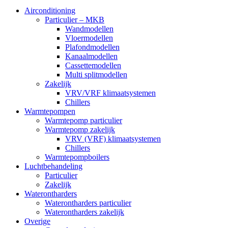
Airconditioning
Particulier – MKB
Wandmodellen
Vloermodellen
Plafondmodellen
Kanaalmodellen
Cassettemodellen
Multi splitmodellen
Zakelijk
VRV/VRF klimaatsystemen
Chillers
Warmtepompen
Warmtepomp particulier
Warmtepomp zakelijk
VRV (VRF) klimaatsystemen
Chillers
Warmtepompboilers
Luchtbehandeling
Particulier
Zakelijk
Waterontharders
Waterontharders particulier
Waterontharders zakelijk
Overige