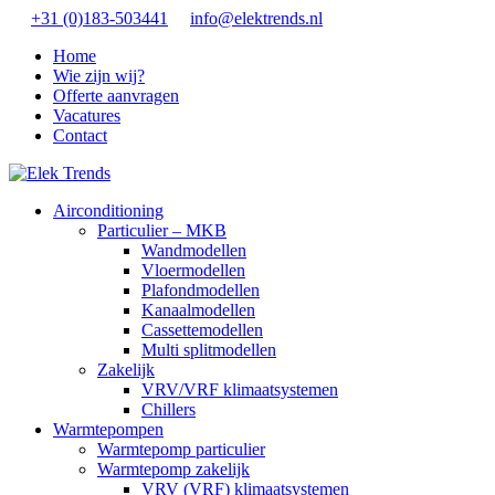
+31 (0)183-503441
info@elektrends.nl
Home
Wie zijn wij?
Offerte aanvragen
Vacatures
Contact
Airconditioning
Particulier – MKB
Wandmodellen
Vloermodellen
Plafondmodellen
Kanaalmodellen
Cassettemodellen
Multi splitmodellen
Zakelijk
VRV/VRF klimaatsystemen
Chillers
Warmtepompen
Warmtepomp particulier
Warmtepomp zakelijk
VRV (VRF) klimaatsystemen