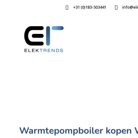
+31 (0)183-503441
info@el
Warmtepompboiler kopen 