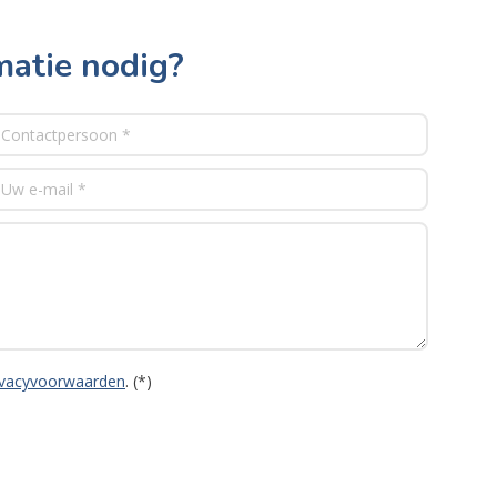
matie nodig?
ivacyvoorwaarden
. (*)