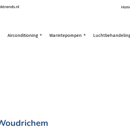
ektrends.nl
Hom
Airconditioning
Warmtepompen
Luchtbehandelin
Woudrichem