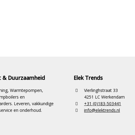
it & Duurzaamheid
Elek Trends
ioning, Warmtepompen,
Vierlinghstraat 33
pboilers en
4251 LC Werkendam
rders. Leveren, vakkundige
+31 (0)183-503441
ervice en onderhoud.
info@elektrends.nl