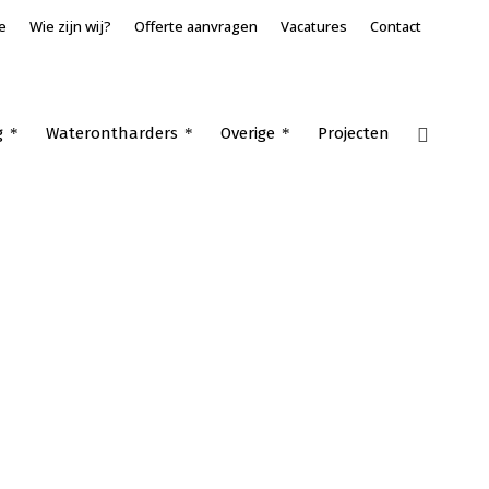
e
Wie zijn wij?
Offerte aanvragen
Vacatures
Contact
g
Waterontharders
Overige
Projecten
Home
»
Warmtepompboiler kopen Woudrichem