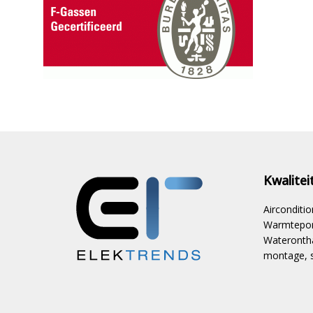
Kwalite
Aircondit
Warmtepom
Waterontha
montage, s