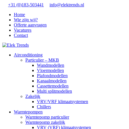
+31 (0)183-503441
info@elektrends.nl
Home
Wie zijn wij?
Offerte aanvragen
Vacatures
Contact
Airconditioning
Particulier – MKB
Wandmodellen
Vloermodellen
Plafondmodellen
Kanaalmodellen
Cassettemodellen
Multi splitmodellen
Zakelijk
VRV/VRF klimaatsystemen
Chillers
Warmtepompen
Warmtepomp particulier
Warmtepomp zakelijk
VRV (VRF) klimaatsystemen