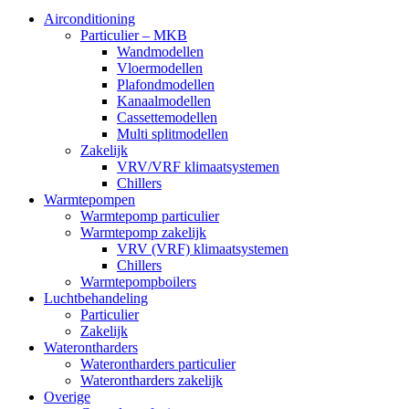
Airconditioning
Particulier – MKB
Wandmodellen
Vloermodellen
Plafondmodellen
Kanaalmodellen
Cassettemodellen
Multi splitmodellen
Zakelijk
VRV/VRF klimaatsystemen
Chillers
Warmtepompen
Warmtepomp particulier
Warmtepomp zakelijk
VRV (VRF) klimaatsystemen
Chillers
Warmtepompboilers
Luchtbehandeling
Particulier
Zakelijk
Waterontharders
Waterontharders particulier
Waterontharders zakelijk
Overige