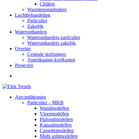
Chillers
Warmtepompboilers
Luchtbehandeling
Particulier
Zakelijk
Waterontharders
Waterontharders particulier
Waterontharders zakelijk
Overige
Centrale stofzuigers
Amerikaanse koelkasten
Projecten
Airconditioning
Particulier – MKB
Wandmodellen
Vloermodellen
Plafondmodellen
Kanaalmodellen
Cassettemodellen
Multi splitmodellen