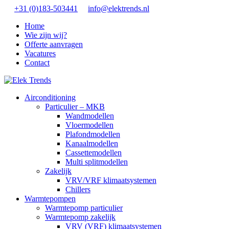
+31 (0)183-503441
info@elektrends.nl
Home
Wie zijn wij?
Offerte aanvragen
Vacatures
Contact
Airconditioning
Particulier – MKB
Wandmodellen
Vloermodellen
Plafondmodellen
Kanaalmodellen
Cassettemodellen
Multi splitmodellen
Zakelijk
VRV/VRF klimaatsystemen
Chillers
Warmtepompen
Warmtepomp particulier
Warmtepomp zakelijk
VRV (VRF) klimaatsystemen