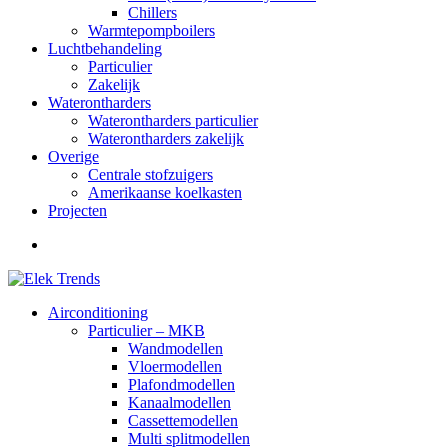
Chillers
Warmtepompboilers
Luchtbehandeling
Particulier
Zakelijk
Waterontharders
Waterontharders particulier
Waterontharders zakelijk
Overige
Centrale stofzuigers
Amerikaanse koelkasten
Projecten
Airconditioning
Particulier – MKB
Wandmodellen
Vloermodellen
Plafondmodellen
Kanaalmodellen
Cassettemodellen
Multi splitmodellen