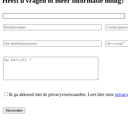
Heeft u vragen of meer informatie nodig?
Ik ga akkoord met de privacyvoorwaarden.
Lees hier onze
privac