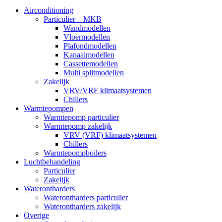
Airconditioning
Particulier – MKB
Wandmodellen
Vloermodellen
Plafondmodellen
Kanaalmodellen
Cassettemodellen
Multi splitmodellen
Zakelijk
VRV/VRF klimaatsystemen
Chillers
Warmtepompen
Warmtepomp particulier
Warmtepomp zakelijk
VRV (VRF) klimaatsystemen
Chillers
Warmtepompboilers
Luchtbehandeling
Particulier
Zakelijk
Waterontharders
Waterontharders particulier
Waterontharders zakelijk
Overige