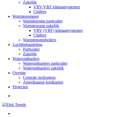
Zakelijk
VRV/VRF klimaatsystemen
Chillers
Warmtepompen
Warmtepomp particulier
Warmtepomp zakelijk
VRV (VRF) klimaatsystemen
Chillers
Warmtepompboilers
Luchtbehandeling
Particulier
Zakelijk
Waterontharders
Waterontharders particulier
Waterontharders zakelijk
Overige
Centrale stofzuigers
Amerikaanse koelkasten
Projecten