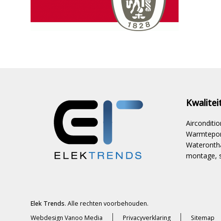
Kwalite
Aircondit
Warmtepom
Waterontha
montage, s
Elek Trends
. Alle rechten voorbehouden.
Webdesign Vanoo Media
Privacyverklaring
Sitemap