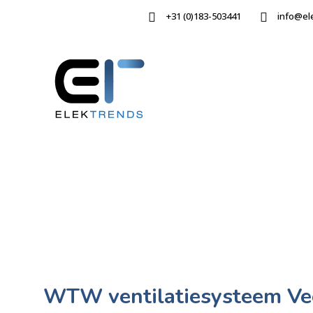
+31 (0)183-503441
info@el
WTW ventilatiesysteem Ve