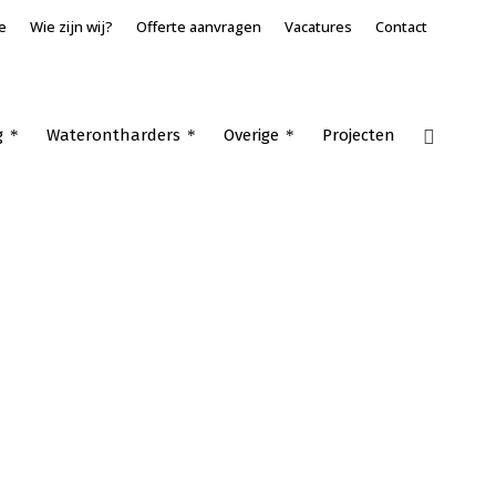
e
Wie zijn wij?
Offerte aanvragen
Vacatures
Contact
g
Waterontharders
Overige
Projecten
Home
»
WTW ventilatiesysteem Veen