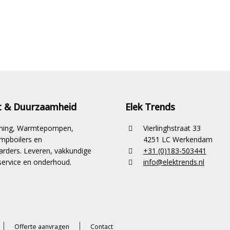
it & Duurzaamheid
Elek Trends
ioning, Warmtepompen,
Vierlinghstraat 33
pboilers en
4251 LC Werkendam
rders. Leveren, vakkundige
+31 (0)183-503441
ervice en onderhoud.
info@elektrends.nl
Offerte aanvragen
Contact