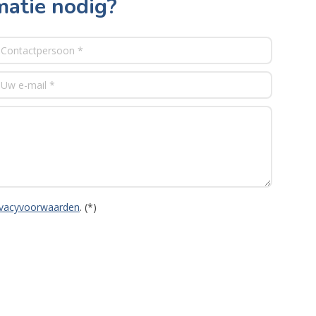
matie nodig?
ivacyvoorwaarden
. (*)