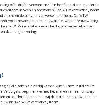
oning of bedrijf te verwarmen? Dan hoeft u niet meer veder te
latiesysteem in Veen en omstreken. Een WTW ventilatiesysteem
n vuile lucht en de aanvoer van verse buitenlucht. De WTW
ucht wordt voorverwarmd met de restwarmte, waardoor uw woning
an de WTW installatie precies het tegenovergestelde doen.
u en de energierekening.
g!
ag bij alle zaken die hierbij komen kijken. Onze installateurs
en. Vervolgens beginnen we met het maken van een ontwerp,
en en tot slot onderhouden wij de installatie ook. We nemen
van uw nieuwe WTW ventilatiesysteem.